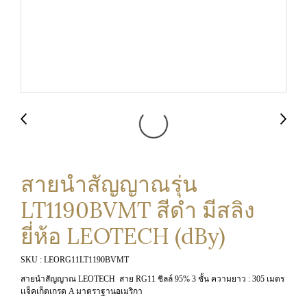
สายนำสัญญาณรุ่น
LT1190BVMT สีดำ มีสลิง
ยี่ห้อ LEOTECH (dBy)
SKU : LEORG11LT1190BVMT
สายนำสัญญาณ LEOTECH สาย RG11 ชิลล์ 95% 3 ชั้น ความยาว : 305 เมตร
เเจ็คเก็ตเกรด A มาตราฐานอเมริกา