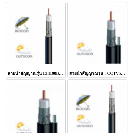
สายนำสัญญาณรุ่น LT1190BV สีดำ ยี่ห้อ LEOTECH (dBy)
สายนำสัญญาณรุ่น : CCTV500M สีดำ มีสลิง ยี่ห้อ LEOTECH (dBy)