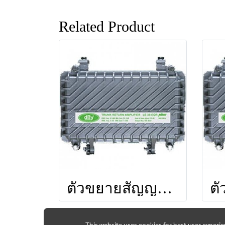
Related Product
ตัวขยายสัญญาณ MLE30-KS (860 MHz)
This website uses cookies for best user experi