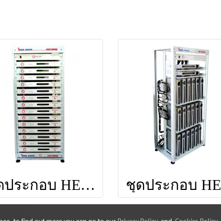
ชุดประกอบ HEAD END 14 CH (SMA-880 PLUS) ยี่ห้อ IDEASAT
ence, to find out more you can go to our
Privacy Policy
and
Cookies Policy