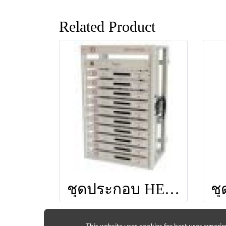
Related Product
ชุดประกอบ HEAD END 10 CH(SMA-880 PLUS) ยี่ห้อ IDEASAT
This website uses cookies for best user experi