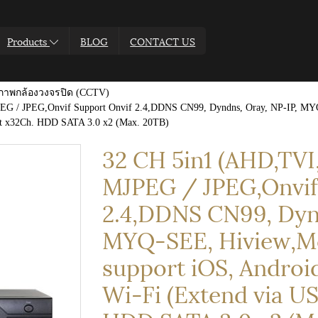
Products
BLOG
CONTACT US
ึกภาพกล้องวงจรปิด (CCTV)
 / JPEG,Onvif Support Onvif 2.4,DDNS CN99, Dyndns, Oray, NP-IP, MYQ-
ut x32Ch. HDD SATA 3.0 x2 (Max. 20TB)
32 CH 5in1 (AHD,TVI
MJPEG / JPEG,Onvif
2.4,DDNS CN99, Dynd
MYQ-SEE, Hiview,Mo
support iOS, Androi
Wi-Fi (Extend via U