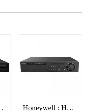
: HEN64204
Honeywell : HEN16304