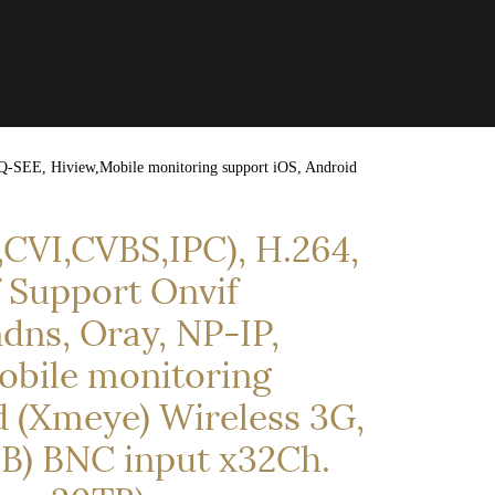
SEE, Hiview,Mobile monitoring support iOS, Android
,CVI,CVBS,IPC), H.264,
 Support Onvif
ns, Oray, NP-IP,
bile monitoring
d (Xmeye) Wireless 3G,
SB) BNC input x32Ch.