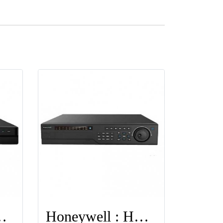
: HEN64204
Honeywell : HEN32304