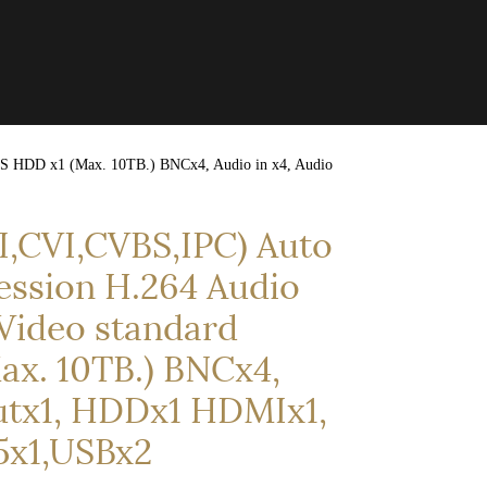
TS HDD x1 (Max. 10TB.) BNCx4, Audio in x4, Audio
I,CVI,CVBS,IPC) Auto
ession H.264 Audio
Video standard
x. 10TB.) BNCx4,
outx1, HDDx1 HDMIx1,
5x1,USBx2