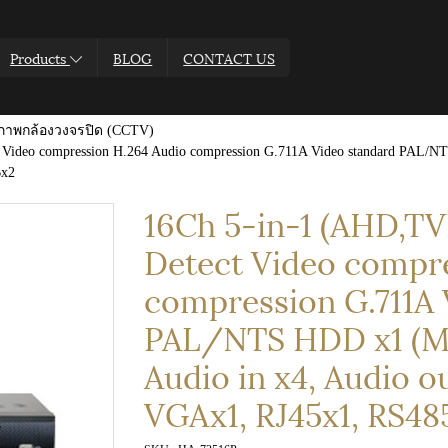
Products
BLOG
CONTACT US
ึกภาพกล้องวงจรปิด (CCTV)
Video compression H.264 Audio compression G.711A Video standard PAL/N
Bx2
16Ch 5-in-1 (AHD,TV
Detect Video compr
compression G.711A 
PAL/NTS HDD x1 (Ma
Audio in x4, Audio 
VGAx1, RJ45x1, RS48