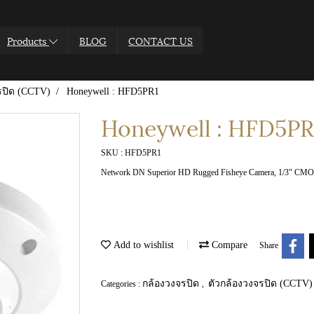
Products
BLOG
CONTACT US
รปิด (CCTV)
Honeywell : HFD5PR1
Honeywell : HFD5PR
SKU : HFD5PR1
Network DN Superior HD Rugged Fisheye Camera, 1/3" CMOS
Add to wishlist
Compare
Share
กล้องวงจรปิด
ตัวกล้องวงจรปิด (CCTV)
Categories :
,