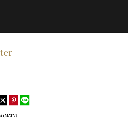
ter
บ (MATV)