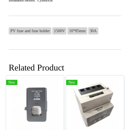
Installation method : Cylindrical
PV fuse and fuse holder
1500V
10*85mm
30A
Related Product
New
New