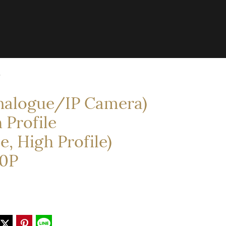
P
nalogue/IP Camera)
 Profile
e, High Profile)
20P