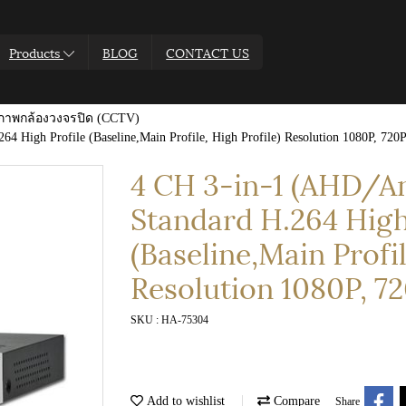
Products
BLOG
CONTACT US
ึกภาพกล้องวงจรปิด (CCTV)
4 High Profile (Baseline,Main Profile, High Profile) Resolution 1080P, 720
4 CH 3-in-1 (AHD/A
Standard H.264 High
(Baseline,Main Profil
Resolution 1080P, 7
SKU : HA-75304
Add to wishlist
Compare
Share