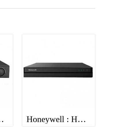
: HEN32304
Honeywell : HEN64204