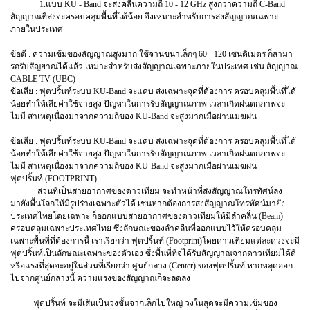
1.แบบ KU - Band จะส่งคลื่นความถี่ 10 - 12 GHz สูงกว่าความถี่ C-Band
สัญญาณที่ส่งจะครอบคลุมพื้นที่ได้น้อย จึงเหมาะสำหรับการส่งสัญญาณเฉพาะ
ภายในประเทศ
ข้อดี : ความเข้มของสัญญาณสูงมาก ใช้จานขนาเล็กๆ 60 - 120 เซนติเมตร ก็สามา
รถรับสัญยาณได้แล้ว เหมาะสำหรับส่งสัญญาณเฉพาะภายในประเทศ เช่น สัญญาณ
CABLE TV (UBC)
ข้อเสีย : ฟุตปริ้นท์ระบบ KU-Band จะแคบ ส่งเฉพาะจุดที่ต้องการ ครอบคลุมพื้นที่ได้
น้อยทำให้เสียค่าใช้จ่ายสูง ปัญหาในการรับสัญญาณภาพ เวลาเกิดฝนตกภาพจะ
ไม่มี สาเหตุเนื่องมาจากความถี่ของ KU-Band จะสูงมากเมื่อผ่านเมฆฝน
ข้อเสีย : ฟุตปริ้นท์ระบบ KU-Band จะแคบ ส่งเฉพาะจุดที่ต้องการ ครอบคลุมพื้นที่ได้
น้อยทำให้เสียค่าใช้จ่ายสูง ปัญหาในการรับสัญญาณภาพ เวลาเกิดฝนตกภาพจะ
ไม่มี สาเหตุเนื่องมาจากความถี่ของ KU-Band จะสูงมากเมื่อผ่านเมฆฝน
ฟุตปริ้นท์ (FOOTPRINT)
ส่วนที่เป็นสายอากาศของดาวเทียม จะทำหน้าที่ส่งสัญญาณโทรทัศน์ลง
มายังพื้นโลกให้มีรูปร่างเฉพาะตัวได้ เช่นหากต้องการส่งสัญญาณโทรทัศน์มายัง
ประเทศไทยโดยเฉพาะ ก็ออกแบบสายอากาศของดาวเทียมให้มีลำคลื่น (Beam)
ครอบคลุมเฉพาะประเทศไทย ซึ่งลักษณะของลำคลื่นที่ออกแบบไว้ให้ครอบคลุม
เฉพาะพื้นที่ที่ต้องการนี้ เราเรียกว่า ฟุตปริ้นท์ (Footprint)โดยดาวเทียมแต่ละดวงจะมี
ฟุตปริ้นท์เป็นลักษณะเฉพาะของตัวเอง ซึ่งพื้นที่ที่จได้รับสัญญาณจากดาวเทียมได้ดี
หรือแรงที่สุดจะอยู่ในส่วนที่เรียกว่า ศูนย์กลาง (Center) ของฟุตปริ้นท์ หากหลุดออก
ไปจากศูนย์กลางนี้ ความแรงของสัญญาณก็จะลดลง
ฟุตปริ้นท์ จะมีเส้นเป็นวงชั้นจากเล็กไปใหญ่ วงในสุดจะมีความเข้มของ