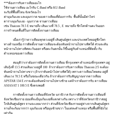
***ต้องการรับดาวเทียมอะไร
ใช้จานดาวเทียม อะไรรับ C-Band หรือ KU-Band
จะรับที่พื้นที่ไหน จังหวัดอะไร
ค่ามุมก้มเงย และมุมกวาด ของดาวเทียมที่ต้องการรับ พื้นที่นั้นมีค่าไหร่
ตารางมุมก้มเงย - มุมกวาด จานดาวเทียม
เช่น Thaicom 78.5 E หมายถึง เส้นแวงที่ 78.5 , E หมายถึง ซีกโลกด้านตะวันออก
การกำหนดพื้นที่ในการติดตั้งจานดาวเทียม
เมื่อเรารู้ว่าดาวเทียมทุกดวงอยู่ที่ เส้นศูนย์สูตร และประเทศไทยอยู่ซีกโลก
ทางด้านเหนือ การติดตั้งจานดาวเทียมจะต้องหันหน้าจานไปทางทิศใต้ ส่วนจะหัน
หน้าจานไปทางทิศตะวันออก หรือตะวันตกนั้น ก็ขึ้นอยู่กับตำแหน่งที่ติดตั้ง กับ
ตำแหน่งของดาวเทียม
สมมุติว่าเราต้องการติดตั้งจานดาวเทียม ที่กรุงเทพฯ ตำแหน่งที่กรุงเทพฯ อยู่
เส้นรุ้งที่ 13.5 ส่วนเส้นแวงอยู่ที่ 100 ถ้าเราต้องการรับดาวเทียม Thaicom 2/5 จะต้อง
หันหน้าจานไปทางขวา (ถ้าเราหันหน้าไปทางทิศใต้) เพราะดาวเทียมไทยคม อยู่ที่
เส้นแวง 78.5 E หรือในขณะเดียวกัน ถ้าเราต้องการรับสัญญาณจากดาวเทียม
APSTAR 134 E เราจะต้องหันหน้าจานไปทางซ้าย แต่ถ้าเราต้องการรับ ดาวเทียม
ASIASAT 1 100.5 E ซึ่งตรงพอดี
การติดตั้งจานดาวเทียมที่จังหวัด นราธิวาส กับการติดตั้งจานดาวเทียมที่
จังหวัดเชียงราย ย่อมที่จะมีมุมก้มเงยที่แตกต่างกัน เพราะว่าที่จังหวัดนราธิวาสอยู่
ใกล้เส้นศูนย์สูตร จานจะเงยมากกว่า ส่วนที่จังหวัดเชียงรายอยู่ห่างจากเส้นศูนย์สูตร
จานก็จะก้มมากกว่า มุมก้มเงย หรือมุมซ้ายขวา ในแต่ละตำแหน่ง หรือพื้นที่ก็ยังไม่
เท่ากัน