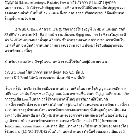
สัญญาณ (Effective Isotropic Radiated Power หรือเรียกว่า ค่า EIRP ) สูงที่สุด
หมายความว่าถ้าใช้จานรับสัญญาณดาวเทียม จานที่ใช้ก็มีขนาดเล็ก สัญญาณจะ
อ่อนลงตามลำดับในชั้นที่ 2 - 3 และ4 ซึ่งขนาดของจานรับสัญญาณ ก็ต้องมีขนาด
ใหญ่ขึ้น ตามไปด้วย
2 ระบบ C-Band ค่าความแรงสูงสุดจากวงในจะอยู่ที่ 39 dBW และอ่อนสุดที่
32 dBW ส่วนระบบ KU-Band จะมีความเข็มของสัญญาณมากกว่า ซึ่งวงในสุดจะมี
ค่า 52 dBW และวงนอกต่ำสุด 47 dBW ซึ่งค่าความแรงของสัญญาณดาวเทียมใน
แต่ละพื้นที่ จะเป็นตัวกำหนดความก้วางของหน้าจาน ที่จะมาใช้รับสัญญาณของ
ดาวเทียมดวงนั้นๆ
สำหรับประเทศไทย ปัจจุบันขนาดหน้าจานที่ใช้รับกันอยู่มีหลายขนาด
ระบบ C-Band ใช้หน้าจานขนาดตั้งแต่ 165 ซ.ม ขึ้นไป
ระบบ KU-Band ใช้หน้าจานขนาด ตั้งแต่ 60 ซ.ม.ขึ้นไป
ในการใช้งานจริง จะมีการเผื่อขนาดหน้าจานเพื่อในบางครั้งสัญญาณอาจเกิดการ
เปลี่ยนแปลงเช่น Beam ของสัญญาณเคลื่อน อากาศชื้น ฝนตกสัญญาณที่ส่งลงมาเกิด
การสูญเสีย Loss ไปหากเราใช้จานขนาดที่ใหญ่ การรับภาพก็เป็นปกติ
การที่เราจะติดตั้งจานดาวเทียมได้ จะต้องรู้ก่อนว่าตำแหน่งของดาวเทียม ดวงที่เรา
จะรับนั้น ว่าอยู่ตำแหน่งไหน ดาวเทียมทุกดวงจะแขวนอยู่ที่เส้นศูนย์สูตร (เส้นแบ่ง
ระหว่างซีกโลกเหนือ และใต้) ซึ่งตำแหน่งของดาวเทียมแต่ละดวงนั้น ต้องได้รับอนุ
ญาติจากองค์การดาวเทียมระหว่างประเทศ หรือเรียกย่อว่า ITU ( Internation
Telecommunication Union ) และดาวเทียมแต่ละดวงจะมีตำแหน่งเป็นของตนเองโดย
ใช้เส้นแวง (LONGTITUDE) เป็นตัวกำหนดตำแหน่ง ดังนั้นชื่อของดาวเทียมจะมี