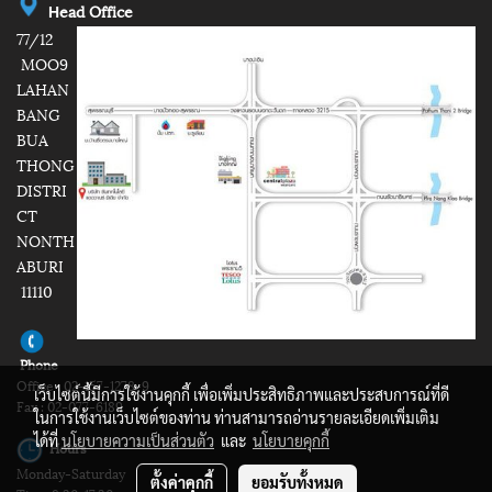
e
ad Office
H
77/12
MOO9
LAHAN
BANG
BUA
THONG
DISTRI
CT
NONTH
ABURI
11110
Phone
Office : 02-157-1278-9
เว็บไซต์นี้มีการใช้งานคุกกี้ เพื่อเพิ่มประสิทธิภาพและประสบการณ์ที่ดี
Fax : 02-077-6189
ในการใช้งานเว็บไซต์ของท่าน ท่านสามารถอ่านรายละเอียดเพิ่มเติม
ได้ที่
นโยบายความเป็นส่วนตัว
และ
นโยบายคุกกี้
Hours
Monday-Saturday
ตั้งค่าคุกกี้
ยอมรับทั้งหมด