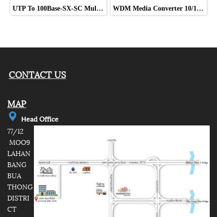
UTP To 100Base-SX-SC Multi Mode ยี่ห้อ WIDEN
WDM Media Converter 10/100 Single Mode ,1 Port RJ45 ยี่ห้อ WIDEN
CONTACT US
MAP
e
ad Office
H
77/12
MOO9
LAHAN
BANG
BUA
THONG
DISTRI
CT