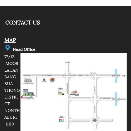
CONTACT US
MAP
e
ad Office
H
77/12
MOO9
LAHAN
BANG
BUA
THONG
DISTRI
CT
NONTH
ABURI
11110