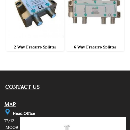
2 Way Fracarro Splitter
6 Way Fracarro Splitter
CONTACT US
MAP
e
ad Office
H
77/12
MOO9