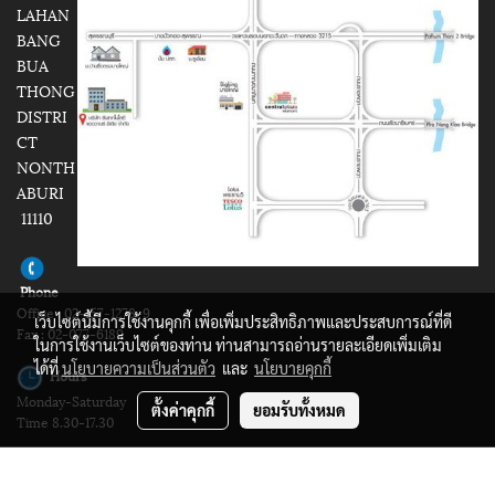
LAHAN
BANG
BUA
THONG
DISTRI
CT
NONTH
ABURI
11110
Phone
Office : 02-157-1278-9
เว็บไซต์นี้มีการใช้งานคุกกี้ เพื่อเพิ่มประสิทธิภาพและประสบการณ์ที่ดี
Fax : 02-077-6189
ในการใช้งานเว็บไซต์ของท่าน ท่านสามารถอ่านรายละเอียดเพิ่มเติม
ได้ที่
นโยบายความเป็นส่วนตัว
และ
นโยบายคุกกี้
Hours
Monday-Saturday
ตั้งค่าคุกกี้
ยอมรับทั้งหมด
Time 8.30-17.30