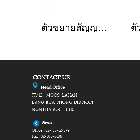
ตัวขยายสัญญาณ BOOSTER DA124 ยี่ห้อ LEOTECH (dBy)
CONTACT US
e
ad Office
H
77/12 MOO9 LAHAN
BANG BUA THONG DISTRICT
NONTHABURI 11110
Phone
Office : 02-157-1278-9
Fax : 02-077-6189