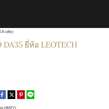
CH (dBy)
DA35 ยี่ห้อ LEOTECH
บบ (MATV)