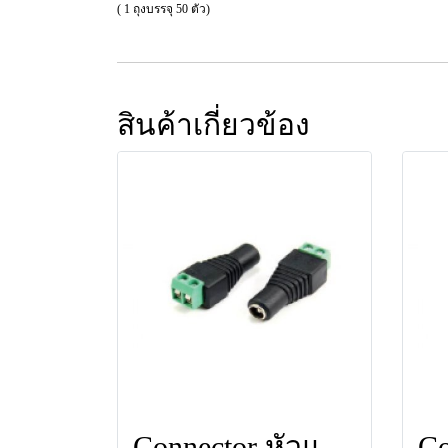
( 1 ถุงบรรจุ 50 ตัว)
สินค้าเกี่ยวข้อง
Connector หัวแจ็ค DC ตัวเมีย ยี่ห้อ LEOTECH (dBy)