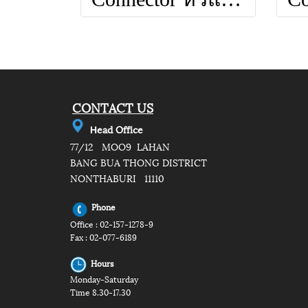
CONTACT US
e
ad Office
H
77/12 MOO9 LAHAN
BANG BUA THONG DISTRICT
NONTHABURI 11110
Phone
Office : 02-157-1278-9
Fax : 02-077-6189
Hours
Monday-Saturday
Time 8.30-17.30