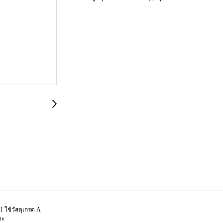
1 ใช้วัสดุเกรด A
าะ