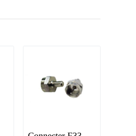
r ตัวต่อกลาง ยี่ห้อ LEOTECH (dBy)
Connecter F33 นมหนู ยี่ห้อ LEOTECH (dBy)