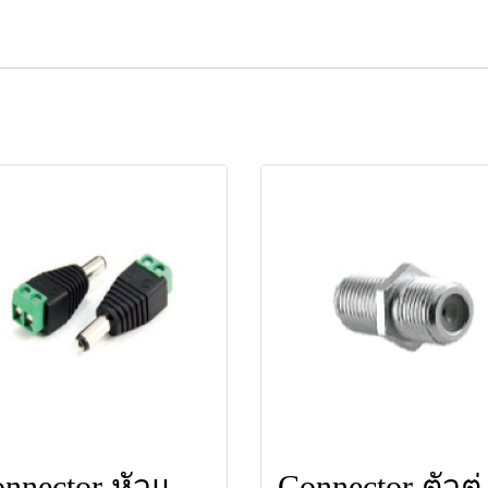
Connector หัวแจ็ค DC ตัวผู้ ยี่ห้อ LEOTECH (dBy)
Connecto