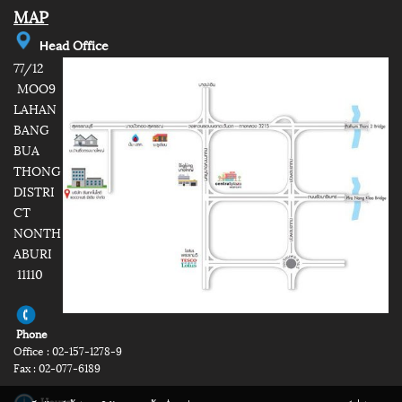
MAP
e
ad Office
H
77/12
MOO9
LAHAN
BANG
BUA
THONG
DISTRI
CT
NONTH
ABURI
11110
Phone
Office : 02-157-1278-9
Fax : 02-077-6189
Hours