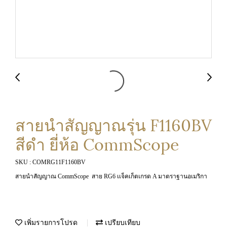
สายนำสัญญาณรุ่น F1160BV
สีดำ ยี่ห้อ CommScope
SKU : COMRG11F1160BV
สายนำสัญญาณ CommScope สาย RG6 เเจ็คเก็ตเกรด A มาตราฐานอเมริกา
เพิ่มรายการโปรด
เปรียบเทียบ