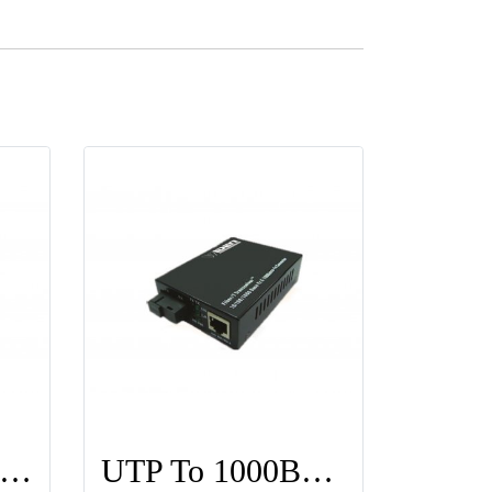
TP To 100Base-SX-SC Single Mode ยี่ห้อ WIDEN
UTP To 1000Base-SX-SC Single Mode ยี่ห้อ WIDEN