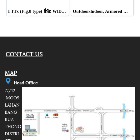
FTTx (Fig.8 type) ยี่ห้อ WIDEN
Outdoor/Indoor, Armored With 2 Steel Wire ยี่ห้อ WIDEN
CONTACT US
MAP
e
ad Office
H
77/12
MOO9
LAHAN
BANG
BUA
THONG
DISTRI