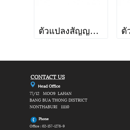
ตัวแปลงสัญญาณ MOD PLUS ยี่ห้อ LEOTECH (dBy)
CONTACT US
e
ad Office
H
77/12 MOO9 LAHAN
BANG BUA THONG DISTRICT
NONTHABURI 11110
Phone
Office : 02-157-1278-9