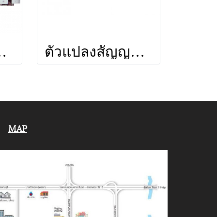
ยี่ห้อ LEOTECH (dBy)
ตัวแปลงสัญญาณ MODDIP10 ยี่ห้อ LEOTECH (dBy)
MAP