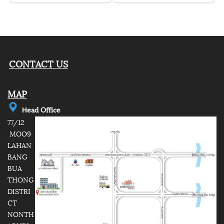
CONTACT US
MAP
e
ad Office
H
77/12
MOO9
LAHAN
BANG
BUA
THONG
DISTRI
CT
NONTH