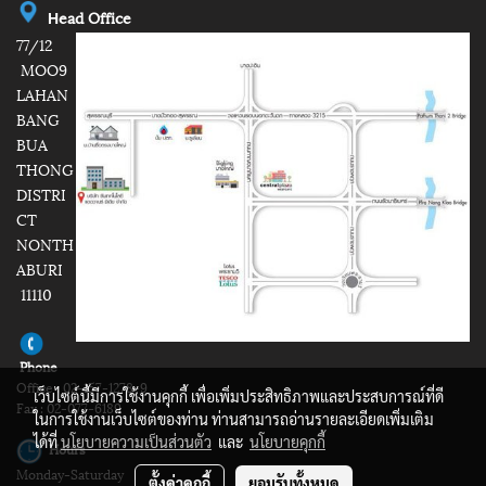
e
ad Office
H
77/12
MOO9
LAHAN
BANG
BUA
THONG
DISTRI
CT
NONTH
ABURI
11110
Phone
Office : 02-157-1278-9
เว็บไซต์นี้มีการใช้งานคุกกี้ เพื่อเพิ่มประสิทธิภาพและประสบการณ์ที่ดี
Fax : 02-077-6189
ในการใช้งานเว็บไซต์ของท่าน ท่านสามารถอ่านรายละเอียดเพิ่มเติม
ได้ที่
นโยบายความเป็นส่วนตัว
และ
นโยบายคุกกี้
Hours
Monday-Saturday
ตั้งค่าคุกกี้
ยอมรับทั้งหมด