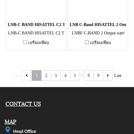
LNB-C BAND HISATTEL C2 TWIN HI-C2 HD
LNB C-Band HISATTEL 2 Output 
LNB-C BAND HISATTEL C2 T
LNBF C-BAND 2 Output แยก
WIN
V/H 13V/18H
เปรียบเทียบ
เปรียบเทียบ
…
First
1
2
3
4
5
8
9
Last
CONTACT US
MAP
e
ad Office
H