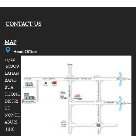
CONTACT US
MAP
e
ad Office
H
77/12
MOO9
LAHAN
BANG
BUA
THONG
DISTRI
CT
NONTH
ABURI
11110