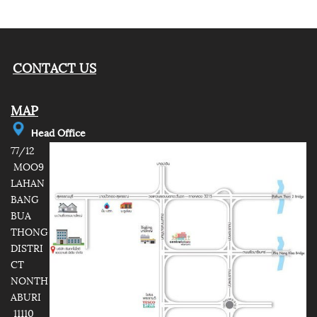
CONTACT US
MAP
e
ad Office
H
77/12
MOO9
LAHAN
BANG
BUA
THONG
DISTRI
CT
NONTH
ABURI
11110