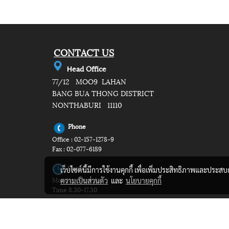
CONTACT US
e
ad Office
H
77/12 MOO9 LAHAN
BANG BUA THONG DISTRICT
NONTHABURI 11110
Phone
Office : 02-157-1278-9
Fax : 02-077-6189
Hours
เว็บไซต์นี้มีการใช้งานคุกกี้ เพื่อเพิ่มประสิทธิภาพและประส
Monday-Saturday
ความเป็นส่วนตัว
และ
นโยบายคุกกี้
Time 8.30-17.30