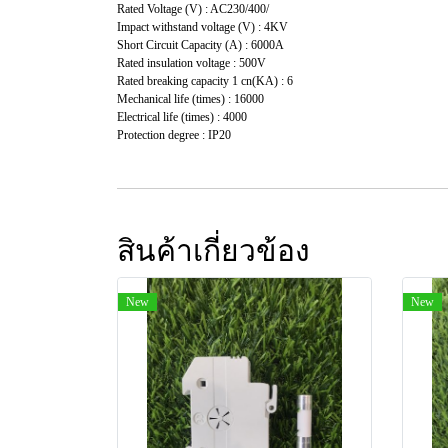
Rated Voltage (V) : AC230/400/
Impact withstand voltage (V) : 4KV
Short Circuit Capacity (A) : 6000A
Rated insulation voltage : 500V
Rated breaking capacity 1 cn(KA) : 6
Mechanical life (times) : 16000
Electrical life (times) : 4000
Protection degree : IP20
สินค้าเกี่ยวข้อง
New
New