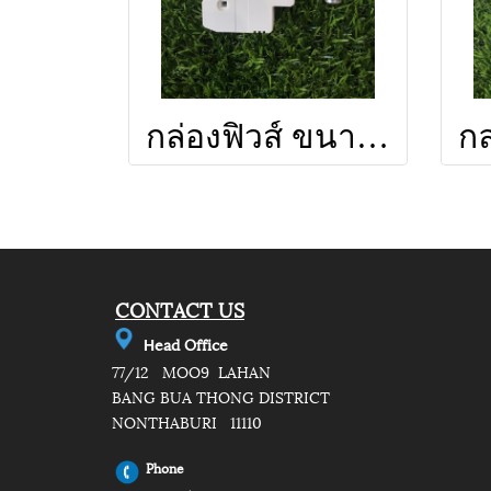
กล่องฟิวส์ ขนาด 10x38mm 1000V 15A
CONTACT US
e
ad Office
H
77/12 MOO9 LAHAN
BANG BUA THONG DISTRICT
NONTHABURI 11110
Phone